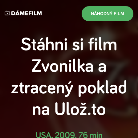
NÁHODNÝ FILM
Stáhni si film
Zvonilka a
ztracený poklad
na
Ulož.to
USA
,
2009
,
76 min