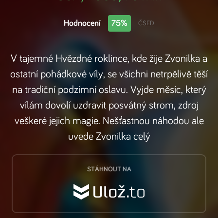
Hodnocení
75%
ČSFD
V tajemné Hvězdné roklince, kde žije Zvonilka a
ostatní pohádkové víly, se všichni netrpělivě těší
na tradiční podzimní oslavu. Vyjde měsíc, který
vílám dovolí uzdravit posvátný strom, zdroj
veškeré jejich magie. Nešťastnou náhodou ale
uvede Zvonilka celý
STÁHNOUT NA