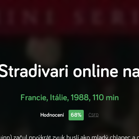
Stradivari
online n
Francie, Itálie
,
1988
,
110 min
Hodnocení
68%
ČSFD
uinn) začul prvýkrát zvuk huslí ako mladý chlapec 