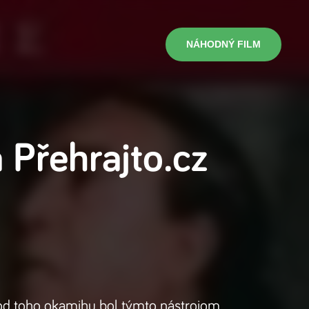
NÁHODNÝ FILM
a
Přehrajto.cz
a od toho okamihu bol týmto nástrojom