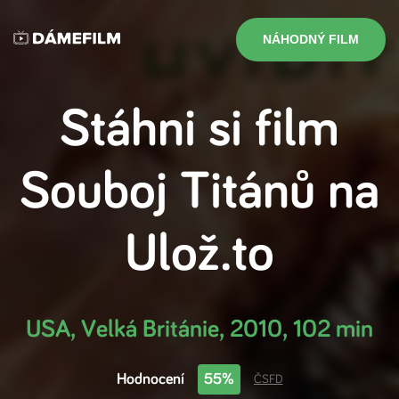
NÁHODNÝ FILM
Stáhni si film
Souboj Titánů
na
Ulož.to
USA, Velká Británie
,
2010
,
102 min
Hodnocení
55%
ČSFD