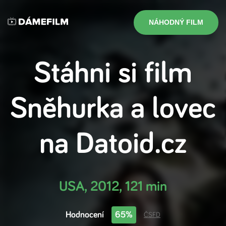
NÁHODNÝ FILM
Stáhni si film
Sněhurka a lovec
na
Datoid.cz
USA
,
2012
,
121 min
Hodnocení
65%
ČSFD