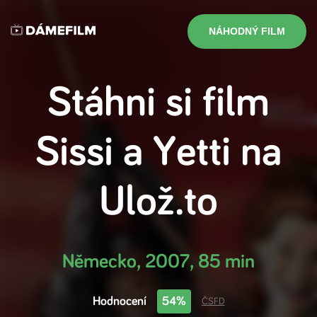
NÁHODNÝ FILM
Stáhni si film
Sissi a Yetti
na
Ulož.to
Německo
,
2007
,
85 min
Hodnocení
54%
ČSFD