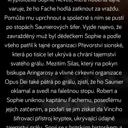
varuje, že ho Fache hodlá zatknout za vraždu.
Pomůže mu uprchnout a společně s ním se pustí
po stopách Saunierových šifer. Vyjde najevo, že
zavražděný muž byl dědečkem Sophie a podle
všeho patřil k tajné organizaci Převorství sionské,
která po tisíce let ukrývá a chrání tajemství
svatého grálu. Mezitím Silas, který na pokyn
biskupa Aringarosy a vlivné církevní organizace
Opus Dei také pátrá po grálu, zjistí, že ho Saunier
oklamal a svedl na falešnou stopu. Robert a
Sophie uniknou kapitánu Fachemu, posedlému
jejich zatčením, a podaří se jim získat da Vinciho
šifrovací přístroj kryptex, ukrývající údajně
tajemství grálu. Spojí se s britským historikem a