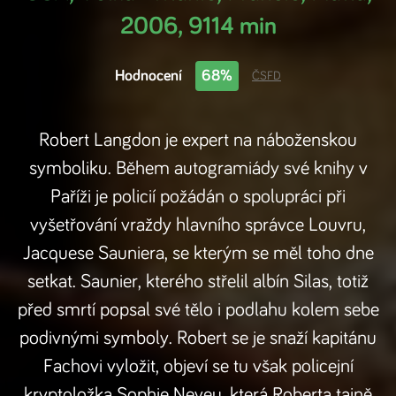
2006
,
9114 min
Hodnocení
68%
ČSFD
Robert Langdon je expert na náboženskou
symboliku. Během autogramiády své knihy v
Paříži je policií požádán o spolupráci při
vyšetřování vraždy hlavního správce Louvru,
Jacquese Sauniera, se kterým se měl toho dne
setkat. Saunier, kterého střelil albín Silas, totiž
před smrtí popsal své tělo i podlahu kolem sebe
podivnými symboly. Robert se je snaží kapitánu
Fachovi vyložit, objeví se tu však policejní
kryptoložka Sophie Neveu, která Roberta tajně