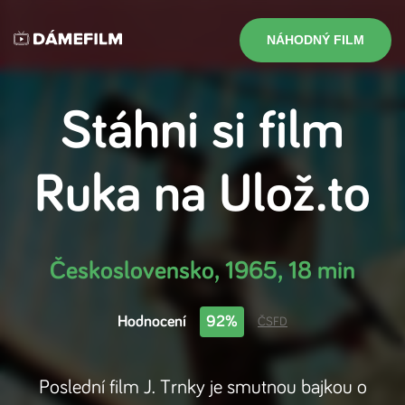
NÁHODNÝ FILM
Stáhni si film
Ruka
na
Ulož.to
Československo
,
1965
,
18 min
Hodnocení
92%
ČSFD
Poslední film J. Trnky je smutnou bajkou o