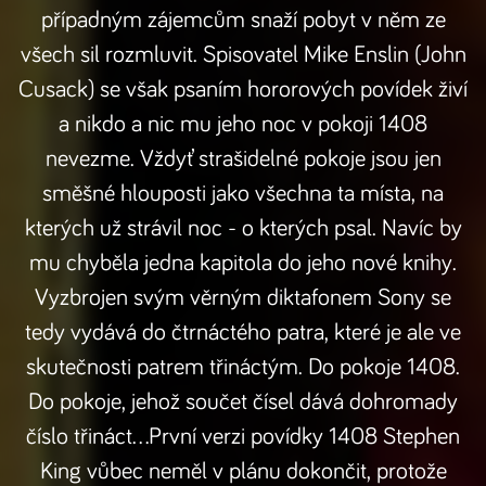
případným zájemcům snaží pobyt v něm ze
všech sil rozmluvit. Spisovatel Mike Enslin (John
Cusack) se však psaním hororových povídek živí
a nikdo a nic mu jeho noc v pokoji 1408
nevezme. Vždyť strašidelné pokoje jsou jen
směšné hlouposti jako všechna ta místa, na
kterých už strávil noc - o kterých psal. Navíc by
mu chyběla jedna kapitola do jeho nové knihy.
Vyzbrojen svým věrným diktafonem Sony se
tedy vydává do čtrnáctého patra, které je ale ve
skutečnosti patrem třináctým. Do pokoje 1408.
Do pokoje, jehož součet čísel dává dohromady
číslo třináct…První verzi povídky 1408 Stephen
King vůbec neměl v plánu dokončit, protože