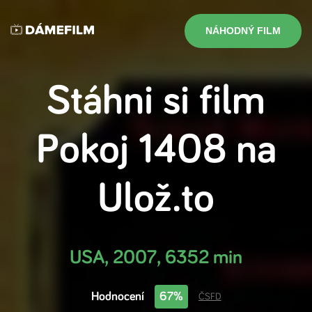
NÁHODNÝ FILM
Stáhni si film
Pokoj 1408
na
Ulož.to
USA
,
2007
,
6352 min
Hodnocení
67%
ČSFD