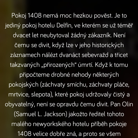
Pokoj 1408 nemá moc hezkou pověst. Je to
jediný pokoj hotelu Delfín, ve kterém se už téměř
dvacet let neubytoval žádný zákazník. Není
čemu se divit, když lze v jeho historických
záznamech nálézt dvanáct sebevražd a třicet
takzvaných „přirozených“ úmrtí. Když k tomu
připočteme drobné nehody některých
pokojských (záchvaty smíchu, záchvaty pláče,
mrtvice, slepota), které pokoj udržovaly čistý a
obyvatelný, není se opravdu čemu divit. Pan Olin
(Samuel L. Jackson) jakožto ředitel tohoto
malého newyorkského hotelu příběh pokoje
1408 velice dobře zná, a proto se všem