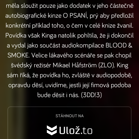
měla sloužit pouze jako dodatek v jeho částečně
autobiografické kinze O PSANÍ, prý aby předložil
konkrétní příklad toho, o čem v celé knize žvanil.
Povídka však Kinga natolik pohltila, že ji dokončil
a vydal jako součást audiokompilace BLOOD &
SMOKE. Velice lákavého scénáře se pak chopil
švédský režisér Mikael Håfström (ZLO). King
sám říká, že povídka ho, zvláště v audiopodobě,
opravdu děsí, uvidíme, jestli její fimová podoba
bude děsit i nás. (3DD!3)
STÁHNOUT NA