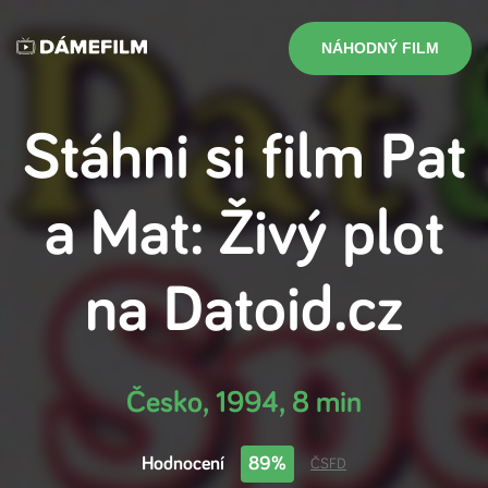
NÁHODNÝ FILM
Stáhni si film
Pat
a Mat: Živý plot
na
Datoid.cz
Česko
,
1994
,
8 min
Hodnocení
89%
ČSFD