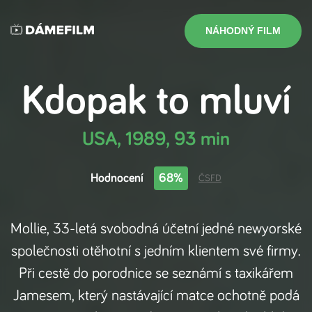
NÁHODNÝ FILM
Kdopak to mluví
USA
,
1989
,
93 min
Hodnocení
68%
ČSFD
Mollie, 33-letá svobodná účetní jedné newyorské
společnosti otěhotní s jedním klientem své firmy.
Při cestě do porodnice se seznámí s taxikářem
Jamesem, který nastávající matce ochotně podá