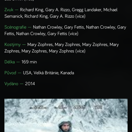
Zvuk
—
Richard King, Gary A. Rizzo, Gregg Landaker, Michael
Semanick, Richard King, Gary A. Rizzo
(více)
Scénografie
—
Nathan Crowley, Gary Fettis, Nathan Crowley, Gary
Fettis, Nathan Crowley, Gary Fettis
(více)
Kostýmy
—
Mary Zophres, Mary Zophres, Mary Zophres, Mary
Zophres, Mary Zophres, Mary Zophres
(více)
Délka —
169 min
Původ —
USA, Velká Británie, Kanada
Vydáno —
2014