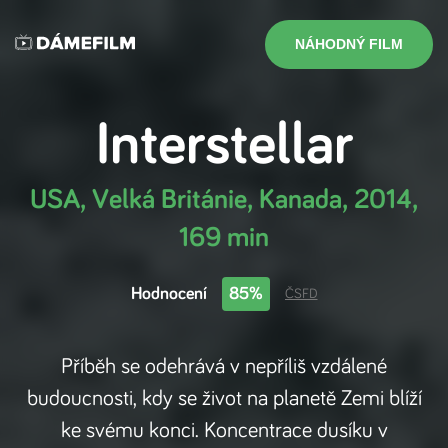
NÁHODNÝ FILM
Interstellar
USA, Velká Británie, Kanada
,
2014
,
169 min
Hodnocení
85%
ČSFD
Příběh se odehrává v nepříliš vzdálené
budoucnosti, kdy se život na planetě Zemi blíží
ke svému konci. Koncentrace dusíku v