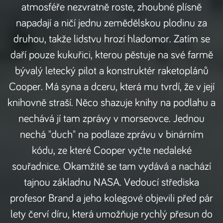
atmosféře nezvratně roste, zhoubné plísně
napadají a ničí jednu zemědělskou plodinu za
druhou, takže lidstvu hrozí hladomor. Zatím se
daří pouze kukuřici, kterou pěstuje na své farmě
bývalý letecký pilot a konstruktér raketoplánů
Cooper. Má syna a dceru, která mu tvrdí, že v její
knihovně straší. Něco shazuje knihy na podlahu a
nechává jí tam zprávy v morseovce. Jednou
nechá "duch" na podlaze zprávu v binárním
kódu, ze které Cooper vyčte nedaleké
souřadnice. Okamžitě se tam vydává a nachází
tajnou základnu NASA. Vedoucí střediska
profesor Brand a jeho kolegové objevili před pár
lety červí díru, která umožňuje rychlý přesun do