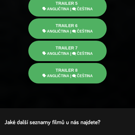
TRAILER
5
🗣
ANGLIČTINA
|
🗨
ČEŠTINA
TRAILER
6
🗣
ANGLIČTINA
|
🗨
ČEŠTINA
TRAILER
7
🗣
ANGLIČTINA
|
🗨
ČEŠTINA
TRAILER
8
🗣
ANGLIČTINA
|
🗨
ČEŠTINA
Jaké další seznamy filmů u nás najdete?