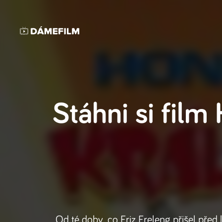
Stáhni si film
Od té doby, co Friz Freleng přišel pře