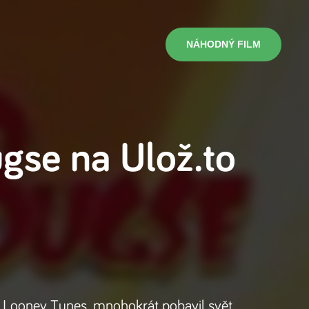
NÁHODNÝ FILM
ugse
na
Ulož.to
ch Looney Tunes, mnohokrát pobavil svět