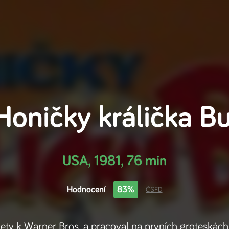
Honičky králička B
USA
,
1981
,
76 min
Hodnocení
83%
ČSFD
d lety k Warner Bros. a pracoval na prvních groteská