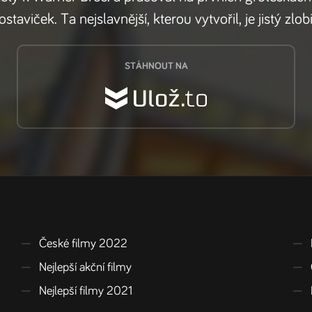
taviček. Ta nejslavnější, kterou vytvořil, je jistý zlob
STÁHNOUT NA
—
České filmy 2022
—
—
Nejlepší akční filmy
—
—
Nejlepší filmy 2021
—