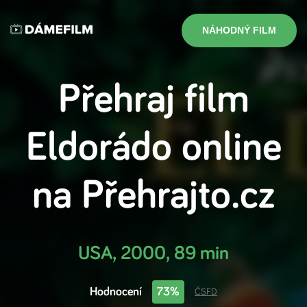
NÁHODNÝ FILM
Přehraj film
Eldorádo
online
na
Přehrajto.cz
USA
,
2000
,
89 min
Hodnocení
73%
ČSFD