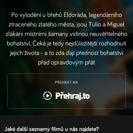
Po vylodění u břehů Eldoráda, legendárního
ztraceného zlatého města, jsou Tulio a Miguel
zlákáni místními šamany vidinou neuvěřitelného
bohatství. Čeká je tedy nejdůležitější rozhodnutí
jejich života - a to zda dají přednost bohatství
před opravdovým přát
PŘEHRÁT NA
Jaké další seznamy filmů u nás najdete?