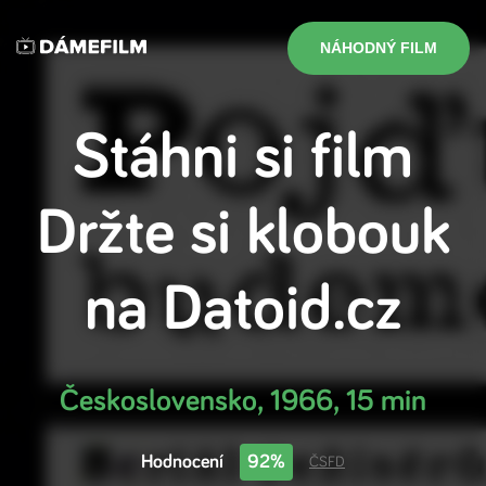
NÁHODNÝ FILM
Stáhni si film
Držte si klobouk
na
Datoid.cz
Československo
,
1966
,
15 min
Hodnocení
92%
ČSFD