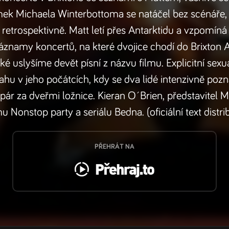
ímek Michaela Winterbottoma se natáčel bez scénář
 retrospektivně. Matt letí přes Antarktidu a vzpomíná
áznamy koncertů, na které dvojice chodí do Brixton
 uslyšíme devět písní z názvu filmu. Explicitní sexu
tahu v jeho počátcích, kdy se dva lidé intenzivně pozn
 pár za dveřmi ložnice. Kieran O´Brien, představitel
mu Nonstop party a seriálu Bedna. (oficiální text distri
PŘEHRÁT NA