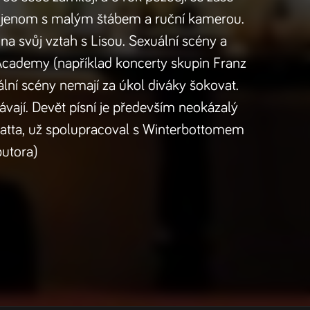
e, jenom s malým štábem a ruční kamerou.
 na svůj vztah s Lisou. Sexuální scény a
 Academy (například koncerty skupin Franz
ální scény nemají za úkol diváky šokovat.
ávají. Devět písní je především neokázalý
 Matta, už spolupracoval s Winterbottomem
butora)