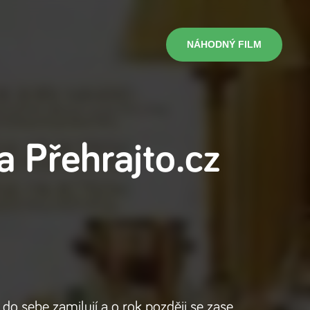
NÁHODNÝ FILM
na
Přehrajto.cz
do sebe zamilují a o rok později se zase