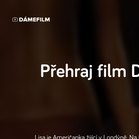
Přehraj film
D
Lisa je Američanka žijící v Londýně. Na