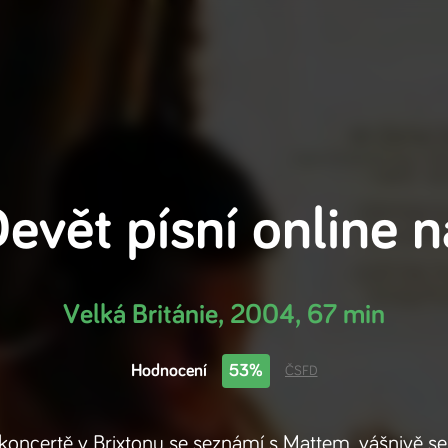
evět písní
online 
Velká Británie
,
2004
,
67 min
Hodnocení
53%
ČSFD
 koncertě v Brixtonu se seznámí s Mattem, vášnivě se 