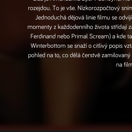
rozejdou. To je vše. Nízkorozpočtový sn
Jednoduchá dějová linie filmu se odvíjí
momenty z každodenního života střídají z
Ferdinand nebo Primal Scream) a kde také
Winterbottom se snaží o citlivý popis vz
pohled na to, co dělá čerstvě zamilovaný
na fil