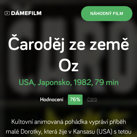
NÁHODNÝ FILM
Čaroděj ze země
Oz
USA, Japonsko
,
1982
,
79 min
Hodnocení
76%
ČSFD
Kultovní animovaná pohádka vypráví příběh
malé Dorotky, která žije v Kansasu (USA) s tetou