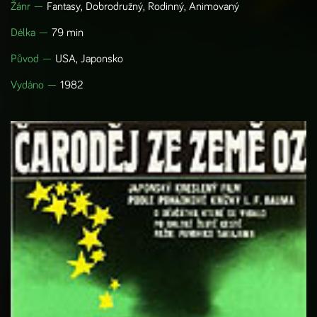
Žánr —
Fantasy, Dobrodružný, Rodinný, Animovaný
Délka —
79 min
Původ —
USA, Japonsko
Vydáno —
1982