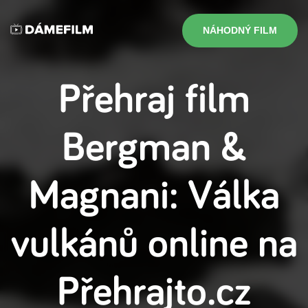
NÁHODNÝ FILM
Přehraj film
Bergman &
Magnani: Válka
vulkánů
online na
Přehrajto.cz