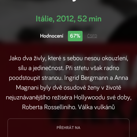
Itálie
,
2012
,
52 min
Hodnocení
67%
ČSFD
Jako dva živly, které s sebou nesou okouzlení,
sílu a jedinečnost. Při střetu však radno
poodstoupit stranou. Ingrid Bergmann a Anna
Magnani byly dvě osudové ženy v životě
nejuznávanějšího režiséra Hollywoodu své doby,
Roberta Rosselliniho. Válka vulkánů
PŘEHRÁT NA