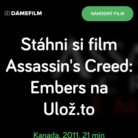
NÁHODNÝ FILM
Stáhni si film
Assassin's Creed:
Embers
na
Ulož.to
Kanada
,
2011
,
21 min