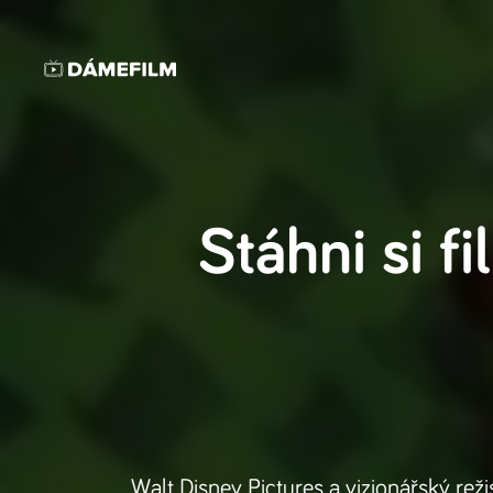
Stáhni si f
Walt Disney Pictures a vizionářský reži