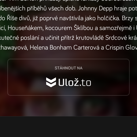
líbenějších příběhů všech dob. Johnny Depp hraje p
o Říše divů, již poprvé navštívila jako holčička. Brzy
icí, Houseňákem, kocourem Šklíbou a samozřejmě i
skutečné poslání a učinit přítrž krutovládě Srdcové k
thawayová, Helena Bonham Carterová a Crispin Glo
STÁHNOUT NA