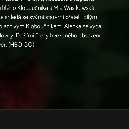
otrhlého Kloboučníka a Mia Wasikowská
 se shledá se svými starými přáteli: Bílým
 bláznivým Kloboučníkem. Alenka se vydá
rálovny. Dalšími členy hvězdného obsazení
ver. (HBO GO)