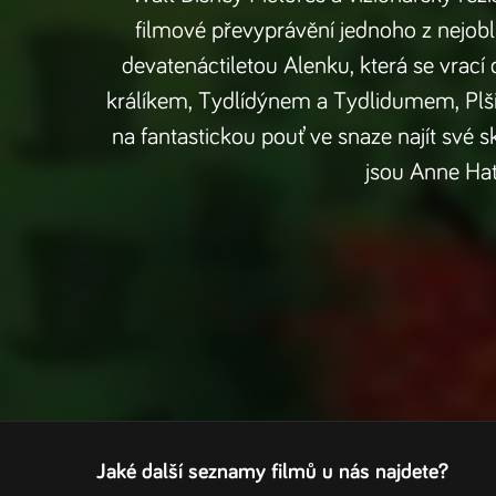
filmové převyprávění jednoho z nejob
devatenáctiletou Alenku, která se vrací d
králíkem, Tydlídýnem a Tydlidumem, Plš
na fantastickou pouť ve snaze najít své 
jsou Anne Ha
Jaké další seznamy filmů u nás najdete?