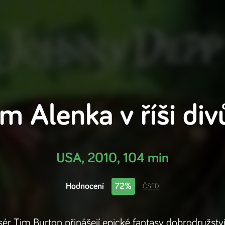
ilm
Alenka v říši div
USA
,
2010
,
104 min
Hodnocení
72%
ČSFD
sér Tim Burton přinášejí epické fantasy dobrodružství