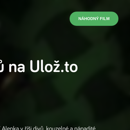
NÁHODNÝ FILM
ů
na
Ulož.to
 Alenka v říši divů, kouzelné a nápadité